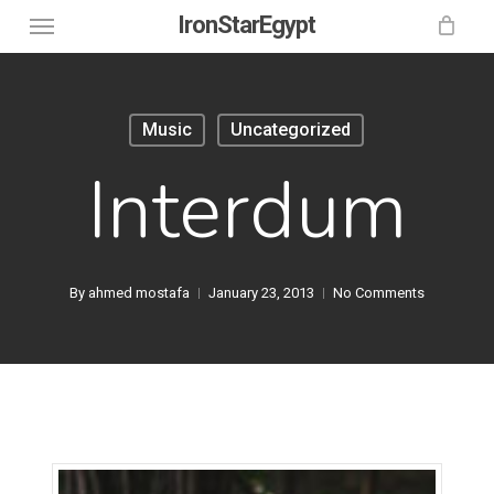
Menu
Skip
IronStarEgypt
to
main
content
Music
Uncategorized
Interdum
By
ahmed mostafa
January 23, 2013
No Comments